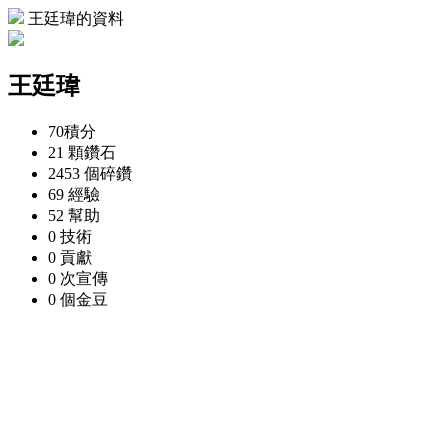
王廷瑋的資料
王廷瑋
70
積分
21 顆
鑽石
2453 個
碎鑽
69
經驗
52
幫助
0
技術
0
貢獻
0 次
宣傳
0 個
金豆