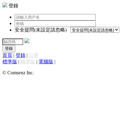
登錄
安全提問(未設定請忽略)
登錄
首頁
|
登錄
|
註冊
標準版
|
觸屏版
|
電腦版
|
© Comsenz Inc.