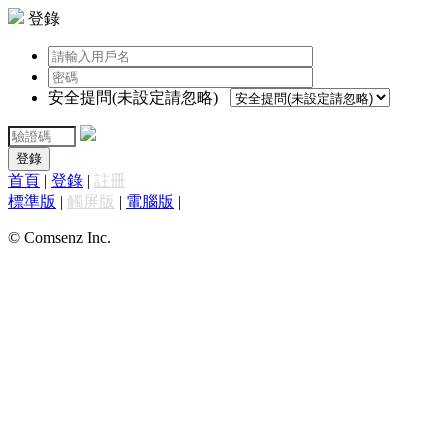
登錄
安全提問(未設定請忽略)
登錄
首頁
|
登錄
|
註冊
標準版
|
觸屏版
|
電腦版
|
© Comsenz Inc.