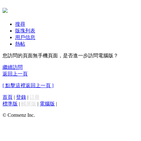
搜尋
版塊列表
用戶信息
熱帖
您訪問的頁面無手機頁面，是否進一步訪問電腦版？
繼續訪問
返回上一頁
[ 點擊這裡返回上一頁 ]
首頁
|
登錄
|
註冊
標準版
|
觸屏版
|
電腦版
|
© Comsenz Inc.