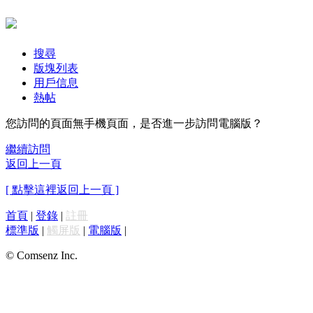
搜尋
版塊列表
用戶信息
熱帖
您訪問的頁面無手機頁面，是否進一步訪問電腦版？
繼續訪問
返回上一頁
[ 點擊這裡返回上一頁 ]
首頁
|
登錄
|
註冊
標準版
|
觸屏版
|
電腦版
|
© Comsenz Inc.