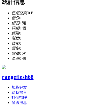
統計信息
已用空間
0 B
積分
0
鑽石
0 顆
碎鑽
0 個
經驗
0
幫助
0
技術
0
貢獻
0
宣傳
0 次
金豆
0 個
rangeflesh68
加為好友
給我留言
打個招呼
發送消息