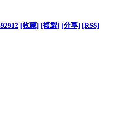
692912
[收藏]
[複製]
[分享]
[RSS]