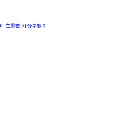
0
|
主題數 0
|
分享數 0