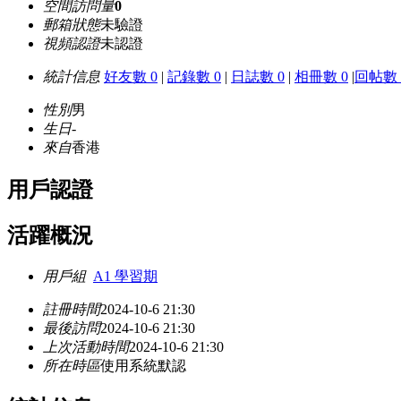
空間訪問量
0
郵箱狀態
未驗證
視頻認證
未認證
統計信息
好友數 0
|
記錄數 0
|
日誌數 0
|
相冊數 0
|
回帖數 
性別
男
生日
-
來自
香港
用戶認證
活躍概況
用戶組
A1 學習期
註冊時間
2024-10-6 21:30
最後訪問
2024-10-6 21:30
上次活動時間
2024-10-6 21:30
所在時區
使用系統默認