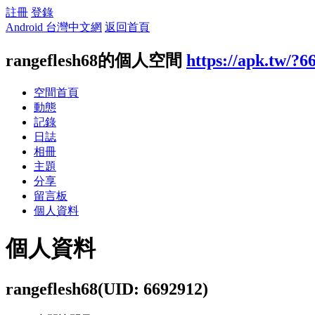
註冊
登錄
Android 台灣中文網
返回首頁
rangeflesh68的個人空間
https://apk.tw/?6
空間首頁
動態
記錄
日誌
相冊
主題
分享
留言板
個人資料
個人資料
rangeflesh68
(UID: 6692912)