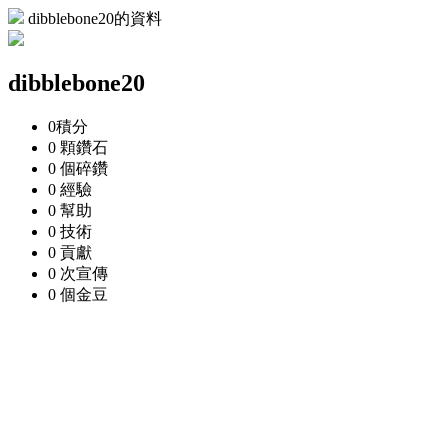
dibblebone20的資料
dibblebone20
0
積分
0 顆
鑽石
0 個
碎鑽
0
經驗
0
幫助
0
技術
0
貢獻
0 次
宣傳
0 個
金豆