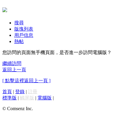
搜尋
版塊列表
用戶信息
熱帖
您訪問的頁面無手機頁面，是否進一步訪問電腦版？
繼續訪問
返回上一頁
[ 點擊這裡返回上一頁 ]
首頁
|
登錄
|
註冊
標準版
|
觸屏版
|
電腦版
|
© Comsenz Inc.