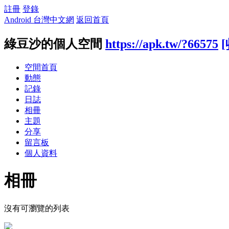
註冊
登錄
Android 台灣中文網
返回首頁
綠豆沙的個人空間
https://apk.tw/?66575
空間首頁
動態
記錄
日誌
相冊
主題
分享
留言板
個人資料
相冊
沒有可瀏覽的列表