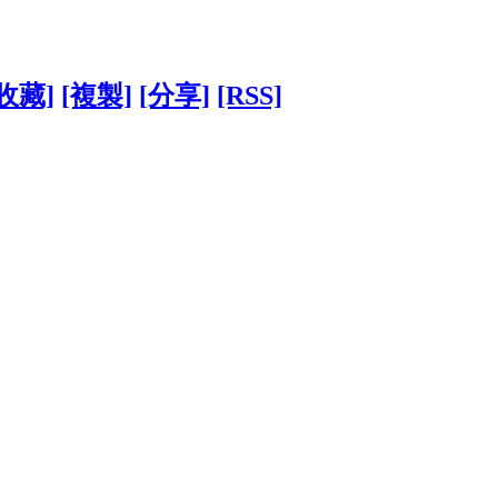
[收藏]
[複製]
[分享]
[RSS]