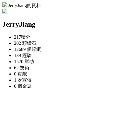
JerryJiang的資料
JerryJiang
217
積分
202 顆
鑽石
12689 個
碎鑽
139
經驗
1570
幫助
62
技術
0
貢獻
1 次
宣傳
0 個
金豆