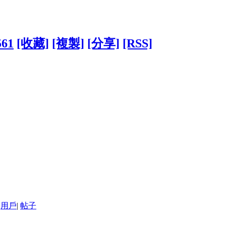
561
[收藏]
[複製]
[分享]
[RSS]
用戶
|
帖子