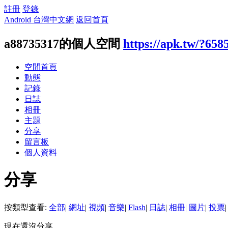
註冊
登錄
Android 台灣中文網
返回首頁
a88735317的個人空間
https://apk.tw/?658
空間首頁
動態
記錄
日誌
相冊
主題
分享
留言板
個人資料
分享
按類型查看:
全部
|
網址
|
視頻
|
音樂
|
Flash
|
日誌
|
相冊
|
圖片
|
投票
|
現在還沒分享