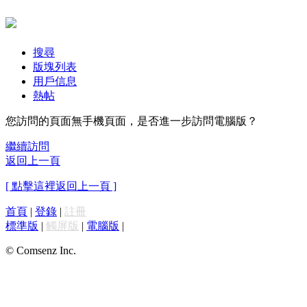
搜尋
版塊列表
用戶信息
熱帖
您訪問的頁面無手機頁面，是否進一步訪問電腦版？
繼續訪問
返回上一頁
[ 點擊這裡返回上一頁 ]
首頁
|
登錄
|
註冊
標準版
|
觸屏版
|
電腦版
|
© Comsenz Inc.