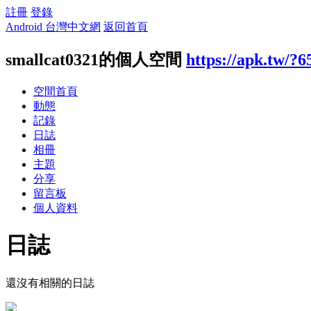
註冊
登錄
Android 台灣中文網
返回首頁
smallcat0321的個人空間
https://apk.tw/?
空間首頁
動態
記錄
日誌
相冊
主題
分享
留言板
個人資料
日誌
還沒有相關的日誌