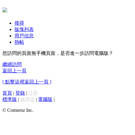
搜尋
版塊列表
用戶信息
熱帖
您訪問的頁面無手機頁面，是否進一步訪問電腦版？
繼續訪問
返回上一頁
[ 點擊這裡返回上一頁 ]
首頁
|
登錄
|
註冊
標準版
|
觸屏版
|
電腦版
|
© Comsenz Inc.