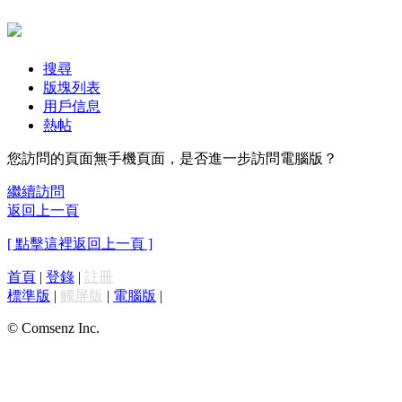
搜尋
版塊列表
用戶信息
熱帖
您訪問的頁面無手機頁面，是否進一步訪問電腦版？
繼續訪問
返回上一頁
[ 點擊這裡返回上一頁 ]
首頁
|
登錄
|
註冊
標準版
|
觸屏版
|
電腦版
|
© Comsenz Inc.