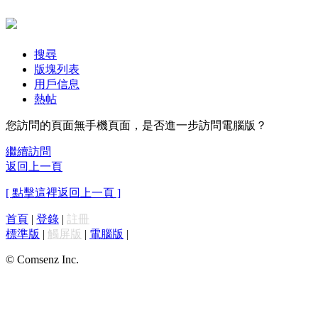
搜尋
版塊列表
用戶信息
熱帖
您訪問的頁面無手機頁面，是否進一步訪問電腦版？
繼續訪問
返回上一頁
[ 點擊這裡返回上一頁 ]
首頁
|
登錄
|
註冊
標準版
|
觸屏版
|
電腦版
|
© Comsenz Inc.