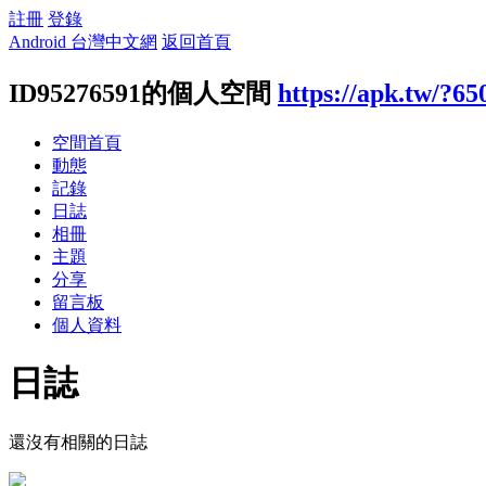
註冊
登錄
Android 台灣中文網
返回首頁
ID95276591的個人空間
https://apk.tw/?65
空間首頁
動態
記錄
日誌
相冊
主題
分享
留言板
個人資料
日誌
還沒有相關的日誌