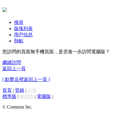
搜尋
版塊列表
用戶信息
熱帖
您訪問的頁面無手機頁面，是否進一步訪問電腦版？
繼續訪問
返回上一頁
[ 點擊這裡返回上一頁 ]
首頁
|
登錄
|
註冊
標準版
|
觸屏版
|
電腦版
|
© Comsenz Inc.