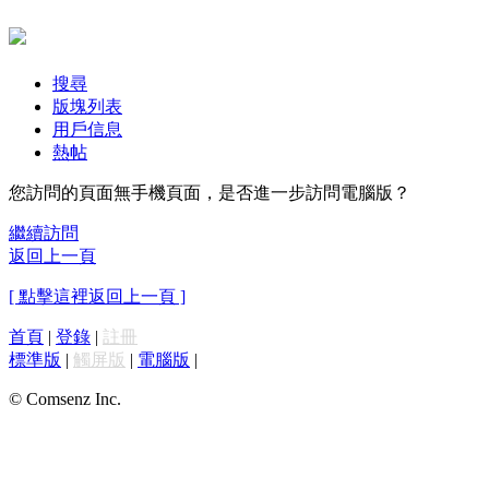
搜尋
版塊列表
用戶信息
熱帖
您訪問的頁面無手機頁面，是否進一步訪問電腦版？
繼續訪問
返回上一頁
[ 點擊這裡返回上一頁 ]
首頁
|
登錄
|
註冊
標準版
|
觸屏版
|
電腦版
|
© Comsenz Inc.