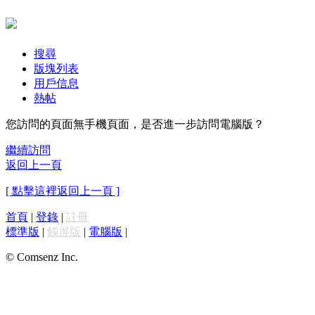
搜尋
版塊列表
用戶信息
熱帖
您訪問的頁面無手機頁面，是否進一步訪問電腦版？
繼續訪問
返回上一頁
[ 點擊這裡返回上一頁 ]
首頁
|
登錄
|
註冊
標準版
|
觸屏版
|
電腦版
|
© Comsenz Inc.