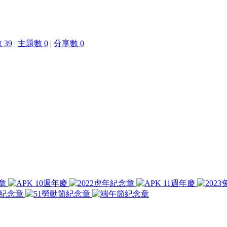
 39
|
主題數 0
|
分享數 0