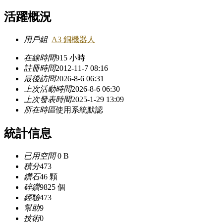
活躍概況
用戶組
A3 銅機器人
在線時間
915 小時
註冊時間
2012-11-7 08:16
最後訪問
2026-8-6 06:31
上次活動時間
2026-8-6 06:30
上次發表時間
2025-1-29 13:09
所在時區
使用系統默認
統計信息
已用空間
0 B
積分
473
鑽石
46 顆
碎鑽
9825 個
經驗
473
幫助
9
技術
0