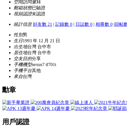
空間訪問量
31
郵箱狀態
已驗證
視頻認證
未認證
統計信息
好友數 21
|
記錄數 0
|
日誌數 0
|
相冊數 0
|
回帖數
性別
男
生日
1993 年 12 月 21 日
出生地
台灣 台中市
居住地
台灣 台中市
交友目的
分享
手機機型
nexus7 tf701t
手機平台
其他
來自
台灣
勳章
用戶認證