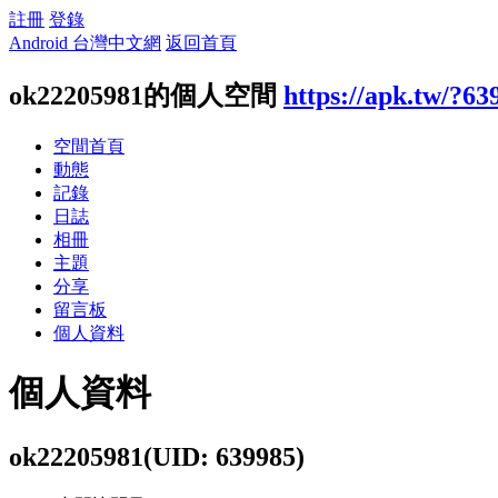
註冊
登錄
Android 台灣中文網
返回首頁
ok22205981的個人空間
https://apk.tw/?63
空間首頁
動態
記錄
日誌
相冊
主題
分享
留言板
個人資料
個人資料
ok22205981
(UID: 639985)