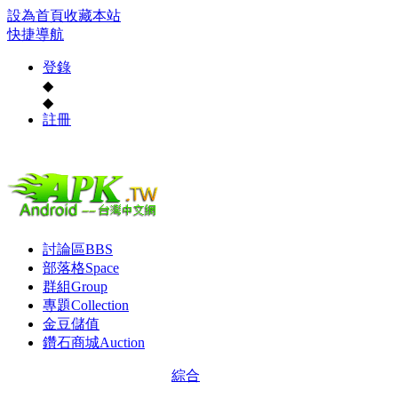
設為首頁
收藏本站
快捷導航
登錄
◆
◆
註冊
討論區
BBS
部落格
Space
群組
Group
專題
Collection
金豆儲值
鑽石商城
Auction
綜合