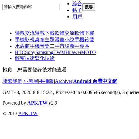
綜合
搜尋
帖子
用戶
遊戲交流
遊戲下載
軟體交流
軟體下載
手機影視
桌布主題
漫畫小說
手機鈴聲
水族館
手機音樂
二手市場
新手專區
HTC
Sony
Samsung
TWM
Huawei
MOTO
解密技術
繁化技術
抱歉，您需要登錄後才能查看
聯繫我們
|
小黑屋
|
手機版
|
Archiver
|
Android 台灣中文網
GMT+8, 2026-8-8 15:22
, Processed in 0.009546 second(s), 3 quer
Powered by
APK.TW
v2.0
© 2013
APK.TW