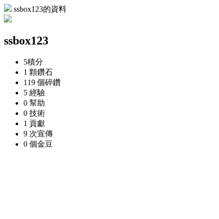
ssbox123的資料
ssbox123
5
積分
1 顆
鑽石
119 個
碎鑽
5
經驗
0
幫助
0
技術
1
貢獻
9 次
宣傳
0 個
金豆