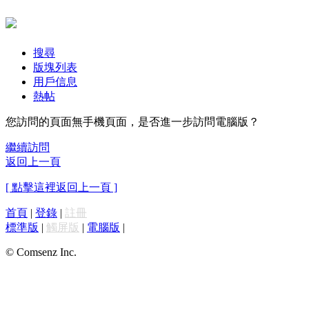
搜尋
版塊列表
用戶信息
熱帖
您訪問的頁面無手機頁面，是否進一步訪問電腦版？
繼續訪問
返回上一頁
[ 點擊這裡返回上一頁 ]
首頁
|
登錄
|
註冊
標準版
|
觸屏版
|
電腦版
|
© Comsenz Inc.