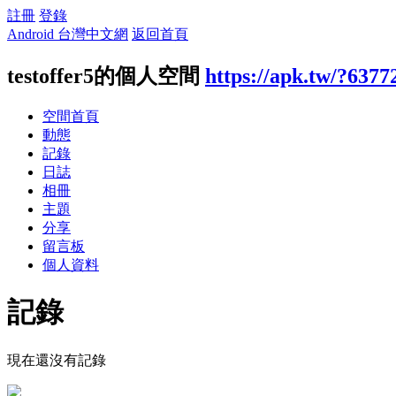
註冊
登錄
Android 台灣中文網
返回首頁
testoffer5的個人空間
https://apk.tw/?6377
空間首頁
動態
記錄
日誌
相冊
主題
分享
留言板
個人資料
記錄
現在還沒有記錄