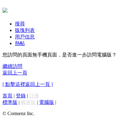
搜尋
版塊列表
用戶信息
熱帖
您訪問的頁面無手機頁面，是否進一步訪問電腦版？
繼續訪問
返回上一頁
[ 點擊這裡返回上一頁 ]
首頁
|
登錄
|
註冊
標準版
|
觸屏版
|
電腦版
|
© Comsenz Inc.