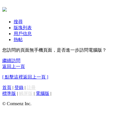
搜尋
版塊列表
用戶信息
熱帖
您訪問的頁面無手機頁面，是否進一步訪問電腦版？
繼續訪問
返回上一頁
[ 點擊這裡返回上一頁 ]
首頁
|
登錄
|
註冊
標準版
|
觸屏版
|
電腦版
|
© Comsenz Inc.