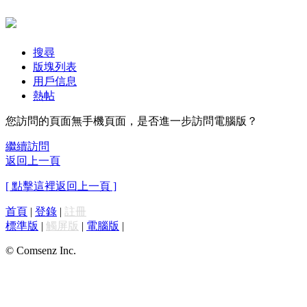
搜尋
版塊列表
用戶信息
熱帖
您訪問的頁面無手機頁面，是否進一步訪問電腦版？
繼續訪問
返回上一頁
[ 點擊這裡返回上一頁 ]
首頁
|
登錄
|
註冊
標準版
|
觸屏版
|
電腦版
|
© Comsenz Inc.