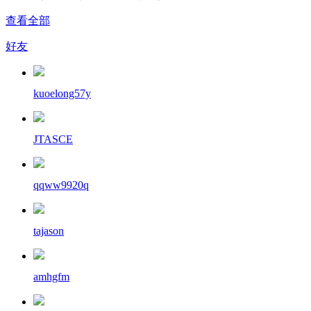
查看全部
好友
kuoelong57y
JTASCE
qqww9920q
tajason
amhgfm