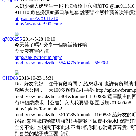
大奶少婦大奶學生一起下海板橋中永和加TG @me911310
911310 角色扮演絲襪口暴無套 說密語小熊推薦首次半價
https://t.me/XX911310
http://www.star990.com/
q7026255
2014-5-28 10:10
今天笑了嗎? 分享一個笑話給你唷
今天沒有穿內褲
http://apk.tw/forum.php?
mod=viewthread&tid=554047&fromuid=569981
CHD88
2013-10-23 15:31
Dear好友您好:.. 注冊有段時間了 給您參考 也許有所幫助
攻略大公開，一天100多顆鑽石不再難 http://apk.tw/forum.p
mod=viewthread&tid=2301&fromuid=1169886 這區版主
有15個鑽鑽哦 【公告】女人我要變 版區版規2013/09/08
http://apk.tw/forum.php?
mod=viewthread&tid=361558&fromuid=1169886 給好友
祝福: 懇請郵箱驗證與核對! 再請閣下回覆不灌水! 保證好
全分不退! 企盼閣下來此永不悔! 祝你開心消遣喜尊貴! 閣
到喜歡的帖子或回覆, 請別 ... ...