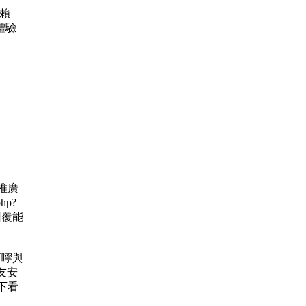
 賴
體驗
 推廣
hp?
的回覆能
的叮嚀與
友安
下看