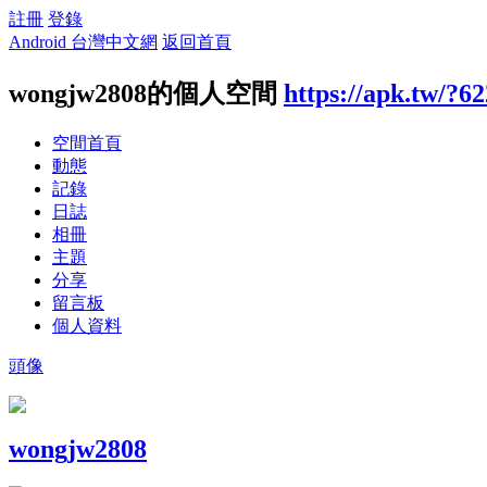
註冊
登錄
Android 台灣中文網
返回首頁
wongjw2808的個人空間
https://apk.tw/?6
空間首頁
動態
記錄
日誌
相冊
主題
分享
留言板
個人資料
頭像
wongjw2808