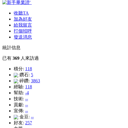
收聽TA
加為好友
給我留言
打個招呼
發送消息
統計信息
已有
369
人來訪過
積分:
118
鑽石:
5
碎鑽:
3863
經驗:
118
幫助:
-4
技術:
--
貢獻:
--
宣傳:
--
金豆:
--
好友:
257