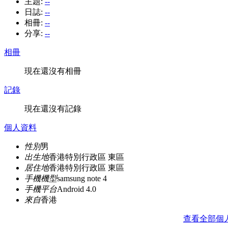
主題:
--
日誌:
--
相冊:
--
分享:
--
相冊
現在還沒有相冊
記錄
現在還沒有記錄
個人資料
性別
男
出生地
香港特別行政區 東區
居住地
香港特別行政區 東區
手機機型
samsung note 4
手機平台
Android 4.0
來自
香港
查看全部個