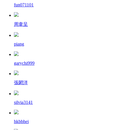
fun071101
周韋呈
piang
garychi999
張閎洋
silvia3141
hkbbhei