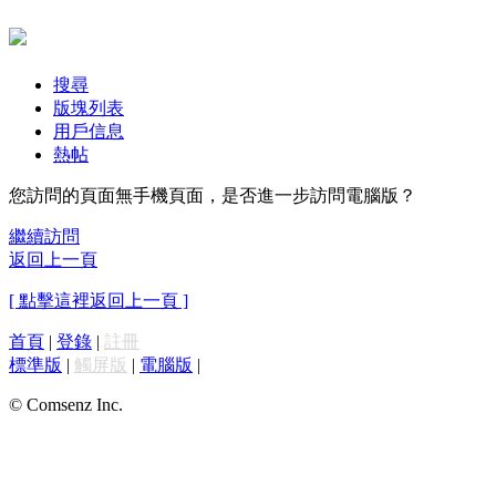
搜尋
版塊列表
用戶信息
熱帖
您訪問的頁面無手機頁面，是否進一步訪問電腦版？
繼續訪問
返回上一頁
[ 點擊這裡返回上一頁 ]
首頁
|
登錄
|
註冊
標準版
|
觸屏版
|
電腦版
|
© Comsenz Inc.