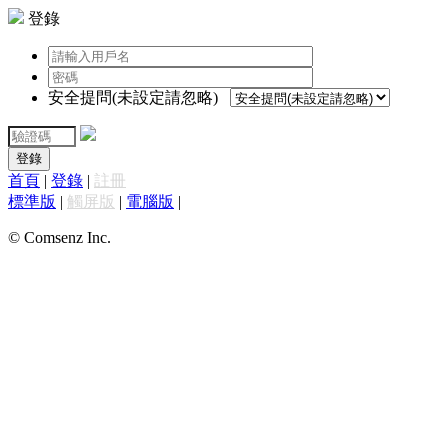
登錄
安全提問(未設定請忽略)
登錄
首頁
|
登錄
|
註冊
標準版
|
觸屏版
|
電腦版
|
© Comsenz Inc.