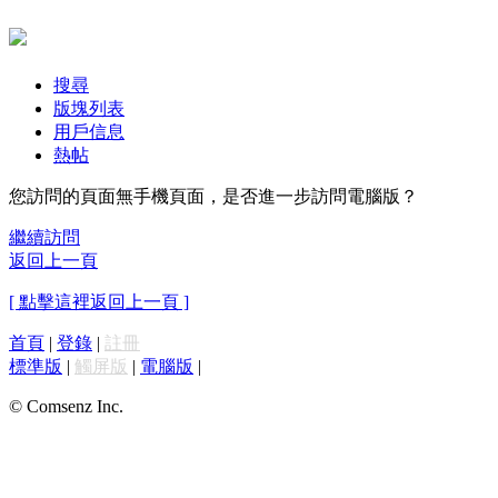
搜尋
版塊列表
用戶信息
熱帖
您訪問的頁面無手機頁面，是否進一步訪問電腦版？
繼續訪問
返回上一頁
[ 點擊這裡返回上一頁 ]
首頁
|
登錄
|
註冊
標準版
|
觸屏版
|
電腦版
|
© Comsenz Inc.