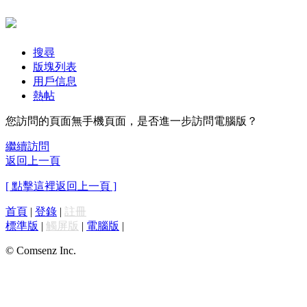
搜尋
版塊列表
用戶信息
熱帖
您訪問的頁面無手機頁面，是否進一步訪問電腦版？
繼續訪問
返回上一頁
[ 點擊這裡返回上一頁 ]
首頁
|
登錄
|
註冊
標準版
|
觸屏版
|
電腦版
|
© Comsenz Inc.