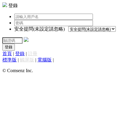
登錄
安全提問(未設定請忽略)
登錄
首頁
|
登錄
|
註冊
標準版
|
觸屏版
|
電腦版
|
© Comsenz Inc.