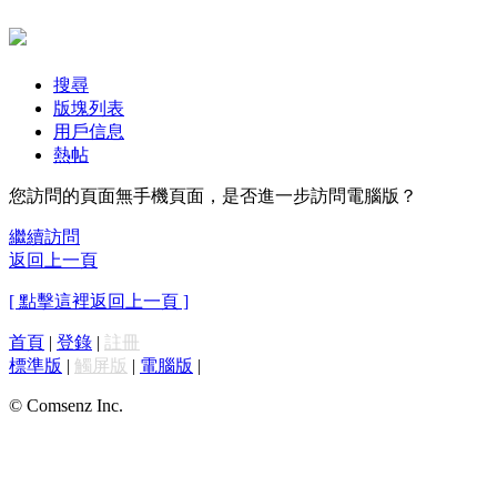
搜尋
版塊列表
用戶信息
熱帖
您訪問的頁面無手機頁面，是否進一步訪問電腦版？
繼續訪問
返回上一頁
[ 點擊這裡返回上一頁 ]
首頁
|
登錄
|
註冊
標準版
|
觸屏版
|
電腦版
|
© Comsenz Inc.