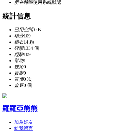
所在時區
使用系統默認
統計信息
已用空間
0 B
積分
109
鑽石
14 顆
碎鑽
1334 個
經驗
109
幫助
1
技術
0
貢獻
0
宣傳
0 次
金豆
0 個
羅羅亞熊熊
加為好友
給我留言