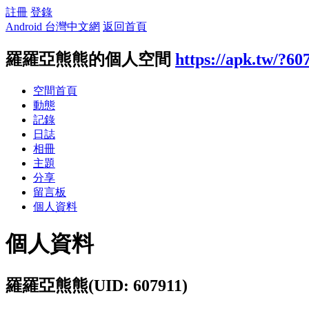
註冊
登錄
Android 台灣中文網
返回首頁
羅羅亞熊熊的個人空間
https://apk.tw/?60
空間首頁
動態
記錄
日誌
相冊
主題
分享
留言板
個人資料
個人資料
羅羅亞熊熊
(UID: 607911)