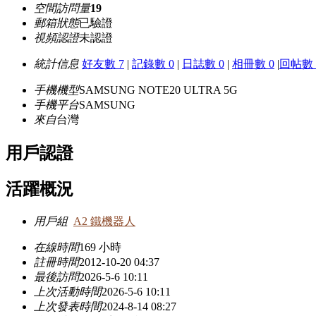
空間訪問量
19
郵箱狀態
已驗證
視頻認證
未認證
統計信息
好友數 7
|
記錄數 0
|
日誌數 0
|
相冊數 0
|
回帖數 
手機機型
SAMSUNG NOTE20 ULTRA 5G
手機平台
SAMSUNG
來自
台灣
用戶認證
活躍概況
用戶組
A2 鐵機器人
在線時間
169 小時
註冊時間
2012-10-20 04:37
最後訪問
2026-5-6 10:11
上次活動時間
2026-5-6 10:11
上次發表時間
2024-8-14 08:27