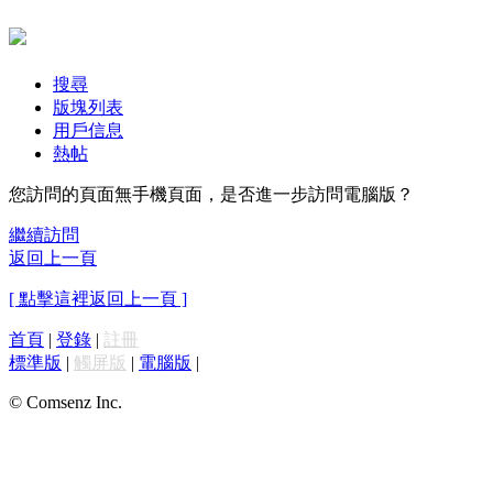
搜尋
版塊列表
用戶信息
熱帖
您訪問的頁面無手機頁面，是否進一步訪問電腦版？
繼續訪問
返回上一頁
[ 點擊這裡返回上一頁 ]
首頁
|
登錄
|
註冊
標準版
|
觸屏版
|
電腦版
|
© Comsenz Inc.