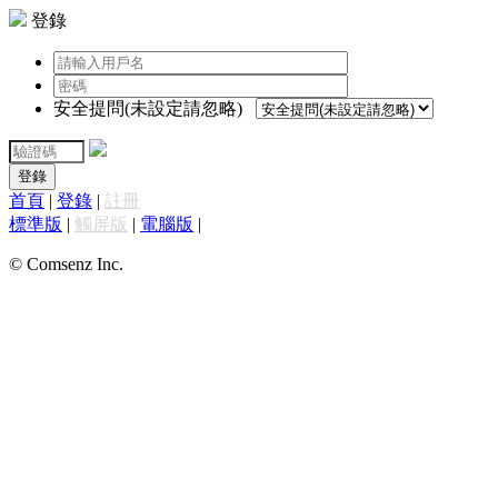
登錄
安全提問(未設定請忽略)
登錄
首頁
|
登錄
|
註冊
標準版
|
觸屏版
|
電腦版
|
© Comsenz Inc.