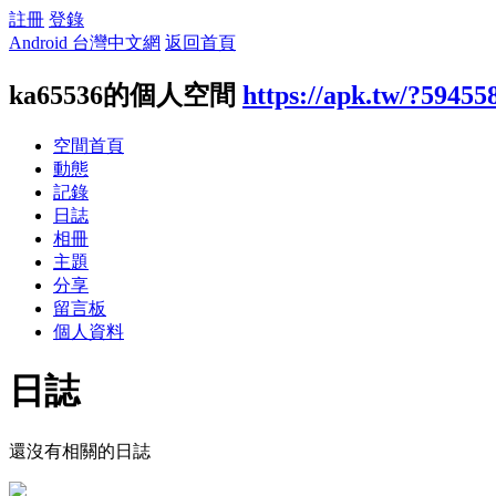
註冊
登錄
Android 台灣中文網
返回首頁
ka65536的個人空間
https://apk.tw/?59455
空間首頁
動態
記錄
日誌
相冊
主題
分享
留言板
個人資料
日誌
還沒有相關的日誌