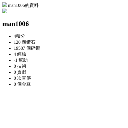
man1006的資料
man1006
4
積分
120 顆
鑽石
19587 個
碎鑽
4
經驗
-1
幫助
0
技術
0
貢獻
0 次
宣傳
0 個
金豆