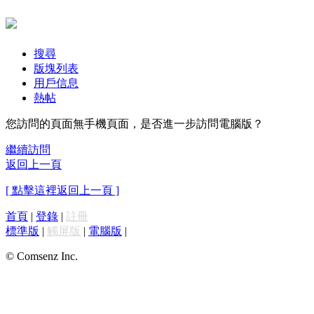
搜尋
版塊列表
用戶信息
熱帖
您訪問的頁面無手機頁面，是否進一步訪問電腦版？
繼續訪問
返回上一頁
[ 點擊這裡返回上一頁 ]
首頁
|
登錄
|
註冊
標準版
|
觸屏版
|
電腦版
|
© Comsenz Inc.