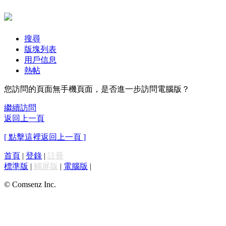
搜尋
版塊列表
用戶信息
熱帖
您訪問的頁面無手機頁面，是否進一步訪問電腦版？
繼續訪問
返回上一頁
[ 點擊這裡返回上一頁 ]
首頁
|
登錄
|
註冊
標準版
|
觸屏版
|
電腦版
|
© Comsenz Inc.