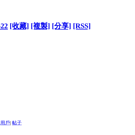
522
[收藏]
[複製]
[分享]
[RSS]
用戶
|
帖子