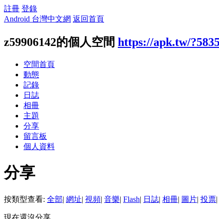
註冊
登錄
Android 台灣中文網
返回首頁
z59906142的個人空間
https://apk.tw/?583
空間首頁
動態
記錄
日誌
相冊
主題
分享
留言板
個人資料
分享
按類型查看:
全部
|
網址
|
視頻
|
音樂
|
Flash
|
日誌
|
相冊
|
圖片
|
投票
|
現在還沒分享