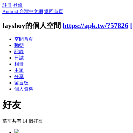
註冊
登錄
Android 台灣中文網
返回首頁
layshoy的個人空間
https://apk.tw/?57826
空間首頁
動態
記錄
日誌
相冊
主題
分享
留言板
個人資料
好友
當前共有
14
個好友