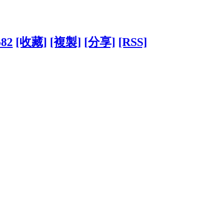
582
[收藏]
[複製]
[分享]
[RSS]