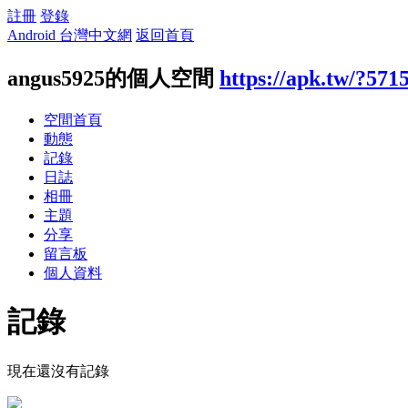
註冊
登錄
Android 台灣中文網
返回首頁
angus5925的個人空間
https://apk.tw/?571
空間首頁
動態
記錄
日誌
相冊
主題
分享
留言板
個人資料
記錄
現在還沒有記錄