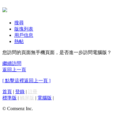
搜尋
版塊列表
用戶信息
熱帖
您訪問的頁面無手機頁面，是否進一步訪問電腦版？
繼續訪問
返回上一頁
[ 點擊這裡返回上一頁 ]
首頁
|
登錄
|
註冊
標準版
|
觸屏版
|
電腦版
|
© Comsenz Inc.