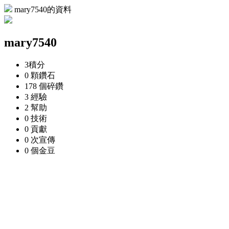
mary7540的資料
mary7540
3
積分
0 顆
鑽石
178 個
碎鑽
3
經驗
2
幫助
0
技術
0
貢獻
0 次
宣傳
0 個
金豆