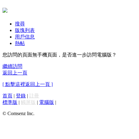
搜尋
版塊列表
用戶信息
熱帖
您訪問的頁面無手機頁面，是否進一步訪問電腦版？
繼續訪問
返回上一頁
[ 點擊這裡返回上一頁 ]
首頁
|
登錄
|
註冊
標準版
|
觸屏版
|
電腦版
|
© Comsenz Inc.