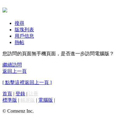
搜尋
版塊列表
用戶信息
熱帖
您訪問的頁面無手機頁面，是否進一步訪問電腦版？
繼續訪問
返回上一頁
[ 點擊這裡返回上一頁 ]
首頁
|
登錄
|
註冊
標準版
|
觸屏版
|
電腦版
|
© Comsenz Inc.