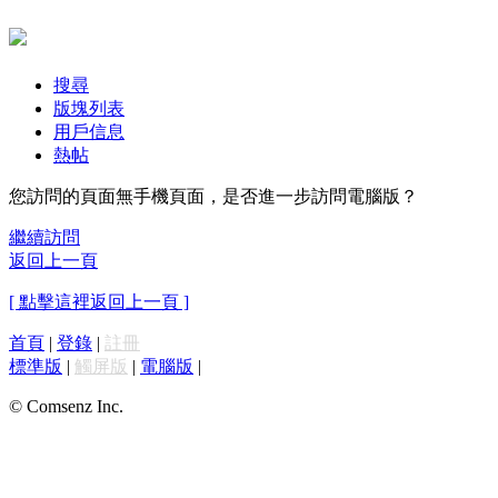
搜尋
版塊列表
用戶信息
熱帖
您訪問的頁面無手機頁面，是否進一步訪問電腦版？
繼續訪問
返回上一頁
[ 點擊這裡返回上一頁 ]
首頁
|
登錄
|
註冊
標準版
|
觸屏版
|
電腦版
|
© Comsenz Inc.